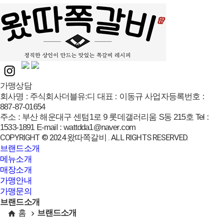
가맹상담
회사명 :
주식회사더블유:디
대표 :
이동규
사업자등록번호 :
887-87-01654
주소 :
부산 해운대구 센텀1로 9 롯데갤러리움 S동 215호
Tel :
1533-1891
E-mail :
wattdda1@naver.com
COPYRIGHT © 2024 왔따쪽갈비 . ALL RIGHTS RESERVED.
브랜드소개
메뉴소개
매장소개
가맹안내
가맹문의
브랜드소개
홈
브랜드소개
home
navigate_next