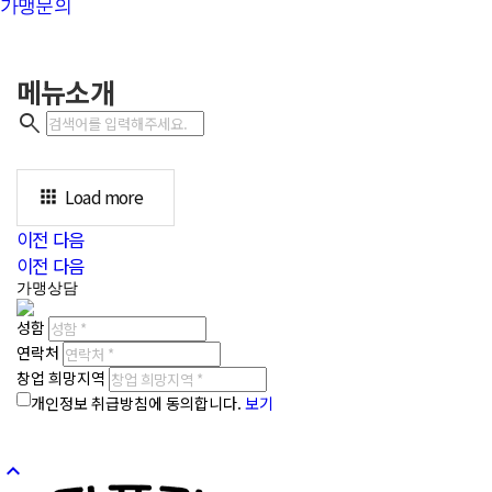
가맹문의
메뉴소개
홈
메뉴소개
home
navigate_next
메뉴소개
search
Load more
apps
이전
다음
이전
다음
가맹상담
성함
연락처
창업 희망지역
개인정보 취급방침에 동의합니다.
보기
상담문의
keyboard_arrow_up