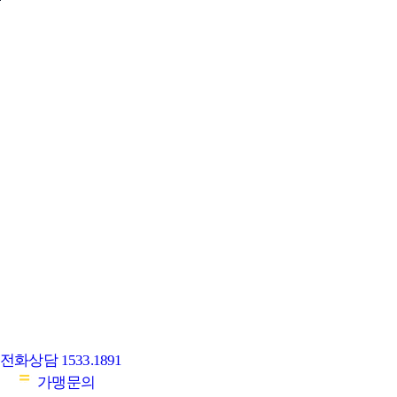
본문바로가기
브랜드소개
메뉴소개
매장소개
가맹안내
가맹문의
search
clear
search
원하시는 검색어를 입력하세요.
인기 검색어
# 2025
# 2024
전화상담
1533.1891
가맹문의