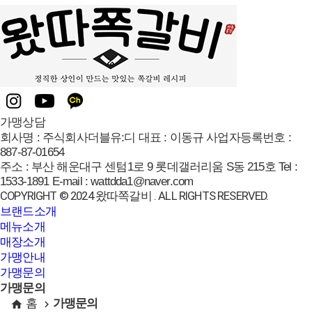
가맹상담
회사명 :
주식회사더블유:디
대표 :
이동규
사업자등록번호 :
887-87-01654
주소 :
부산 해운대구 센텀1로 9 롯데갤러리움 S동 215호
Tel :
1533-1891
E-mail :
wattdda1@naver.com
COPYRIGHT © 2024 왔따쪽갈비 . ALL RIGHTS RESERVED.
브랜드소개
메뉴소개
매장소개
가맹안내
가맹문의
가맹문의
홈
가맹문의
home
navigate_next