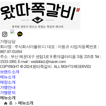
가맹상담
회사명 :
주식회사더블유:디
대표 :
이동규
사업자등록번호 :
887-87-01654
주소 :
부산 해운대구 센텀1로 9 롯데갤러리움 S동 215호
Tel :
1533-1891
E-mail :
wattdda1@naver.com
COPYRIGHT © 2024 왔따쪽갈비 . ALL RIGHTS RESERVED.
브랜드소개
메뉴소개
매장소개
가맹안내
가맹문의
메뉴소개
홈
메뉴소개
home
navigate_next