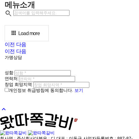
메뉴소개
search
apps
Load more
이전
다음
이전
다음
가맹상담
성함
연락처
창업 희망지역
개인정보 취급방침에 동의합니다.
보기
상담문의
keyboard_arrow_up
회사명 :
주식회사더블유 : 디
대표 :
이동규
사업자등록번호 :
887-87-